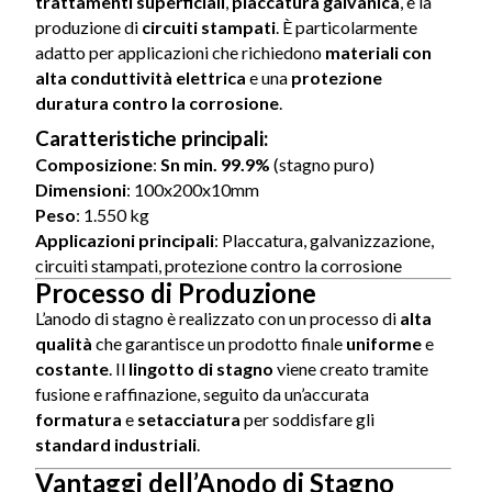
trattamenti superficiali
,
placcatura galvanica
, e la
produzione di
circuiti stampati
. È particolarmente
adatto per applicazioni che richiedono
materiali con
alta conduttività elettrica
e una
protezione
duratura contro la corrosione
.
Caratteristiche principali
:
Composizione
:
Sn min. 99.9%
(stagno puro)
Dimensioni
: 100x200x10mm
Peso
: 1.550 kg
Applicazioni principali
: Placcatura, galvanizzazione,
circuiti stampati, protezione contro la corrosione
Processo di Produzione
L’anodo di stagno è realizzato con un processo di
alta
qualità
che garantisce un prodotto finale
uniforme
e
costante
. Il
lingotto di stagno
viene creato tramite
fusione e raffinazione, seguito da un’accurata
formatura
e
setacciatura
per soddisfare gli
standard industriali
.
Vantaggi dell’Anodo di Stagno