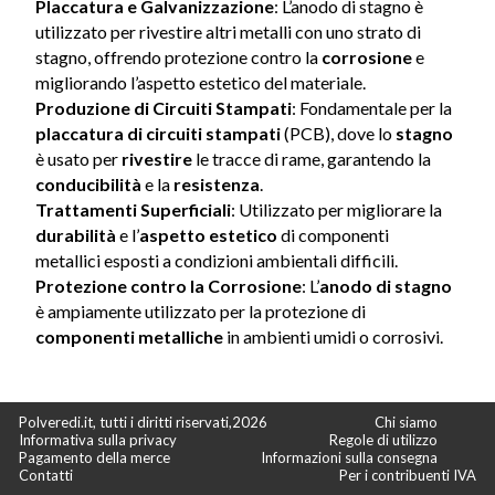
Placcatura e Galvanizzazione
: L’anodo di stagno è
utilizzato per rivestire altri metalli con uno strato di
stagno, offrendo protezione contro la
corrosione
e
migliorando l’aspetto estetico del materiale.
Produzione di Circuiti Stampati
: Fondamentale per la
placcatura di circuiti stampati
(PCB), dove lo
stagno
è usato per
rivestire
le tracce di rame, garantendo la
conducibilità
e la
resistenza
.
Trattamenti Superficiali
: Utilizzato per migliorare la
durabilità
e l’
aspetto estetico
di componenti
metallici esposti a condizioni ambientali difficili.
Protezione contro la Corrosione
: L’
anodo di stagno
è ampiamente utilizzato per la protezione di
componenti metalliche
in ambienti umidi o corrosivi.
Polveredi.it, tutti i diritti riservati,2026
Chi siamo
Informativa sulla privacy
Regole di utilizzo
Pagamento della merce
Informazioni sulla consegna
Contatti
Per i contribuenti IVA