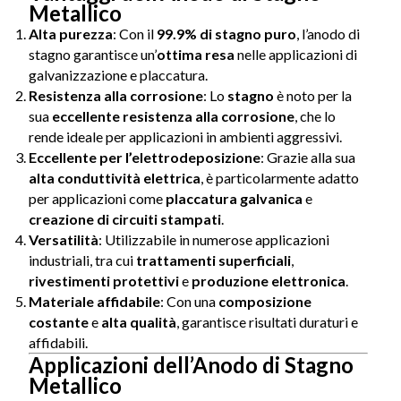
Metallico
Alta purezza
: Con il
99.9% di stagno puro
, l’anodo di
stagno garantisce un’
ottima resa
nelle applicazioni di
galvanizzazione e placcatura.
Resistenza alla corrosione
: Lo
stagno
è noto per la
sua
eccellente resistenza alla corrosione
, che lo
rende ideale per applicazioni in ambienti aggressivi.
Eccellente per l’elettrodeposizione
: Grazie alla sua
alta conduttività elettrica
, è particolarmente adatto
per applicazioni come
placcatura galvanica
e
creazione di circuiti stampati
.
Versatilità
: Utilizzabile in numerose applicazioni
industriali, tra cui
trattamenti superficiali
,
rivestimenti protettivi
e
produzione elettronica
.
Materiale affidabile
: Con una
composizione
costante
e
alta qualità
, garantisce risultati duraturi e
affidabili.
Applicazioni dell’Anodo di Stagno
Metallico