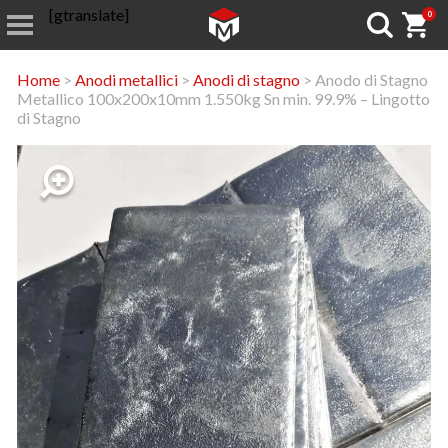
[gtranslate]
0
Home
>
Anodi metallici
>
Anodi di stagno
> Anodo di Stagno
Metallico 100x200x10mm 1.550kg Sn min. 99.9% – Lingotto
di Stagno